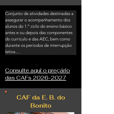
Conjunto de atividades destinadas a 
assegurar o acompanhamento dos 
alunos do 1.º ciclo do ensino básico 
antes e ou depois das componentes 
do currículo e das AEC, bem como 
durante os períodos de interrupção 
letiva.

Consulte aqui o preçário
 1 - ENQUADRAMENTO

das CAFs 2026-2027
A evolução do quadro social e 
familiar tem influenciado as medidas 
de orientação política, no que diz 
respeito à educação. Ao longo dos 
CAF da E. B. do
últimos anos as famílias têm sofrido 
Bonito
alterações na sua organização. Os 