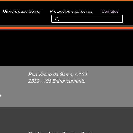
Universidade Sénior
Protocolos e parcerias
Contatos
Rua Vasco da Gama, n.º 20
2330 - 198 Entroncamento
0