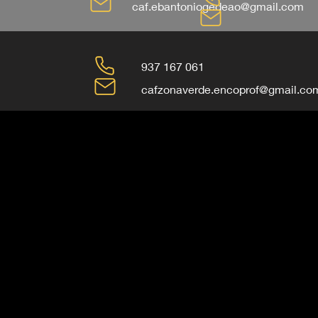
caf.ebantoniogedeao@gmail.com
937 167 061
cafzonaverde.encoprof@gmail.co