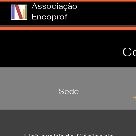
Associação
Encoprof
C
Sede
H